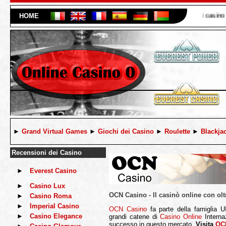
HOME
no online. Sono incluse tutte le informazioni riguardanti i giochi di casino c
►
Grand Virtual Games
►
Giochi dei Casino
►
Roulette
►
Blackja
Recensioni dei Casino
►
Everest Casino
►
Casino Lux
OCN Casino - Il casinò online con olt
►
Casino Roma
►
Imperial Casino
OCN Casino
fa parte della famiglia U
►
Casino Elegance
grandi catene di
Casino Online
Interna
successo in questo mercato.
Visita
OC