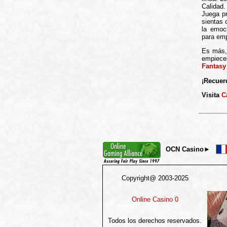
Calidad.
Juega pr
sientas 
la emoc
para emp
Es más,
empiece
Fantasy
¡Recuer
Visita
C
OCN Casino►
Copyright@ 2003-2025
Online Casino 0
Todos los derechos reservados.