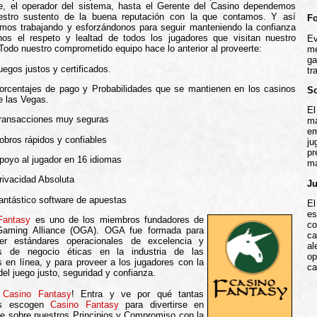
te, el operador del sistema, hasta el Gerente del Casino dependemos
estro sustento de la buena reputación con la que contamos. Y así
F
mos trabajando y esforzándonos para seguir manteniendo la confianza
nos el respeto y lealtad de todos los jugadores que visitan nuestro
E
Todo nuestro comprometido equipo hace lo anterior al proveerte:
mé
ga
uegos justos y certificados.
tr
orcentajes de pago y Probabilidades que se mantienen en los casinos
So
e las Vegas.
El
ransacciones muy seguras
m
em
obros rápidos y confiables
ju
pr
poyo al jugador en 16 idiomas
má
rivacidad Absoluta
J
antástico software de apuestas
El
es
Fantasy
es uno de los miembros fundadores de
co
Gaming Alliance (OGA). OGA fue formada para
ca
cer estándares operacionales de excelencia y
a
as de negocio éticas en la industria de las
op
 en línea, y para proveer a los jugadores con la
ca
del juego justo, seguridad y confianza.
a
Casino Fantasy
! Entra y ve por qué tantas
as escogen
Casino Fantasy
para divertirse en
ee sobre nuestros Principios y Compromiso con la