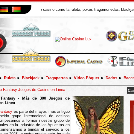
ón sobre juegos de casino como la ruleta, poker, tragamonedas, blackjack, v
►
Ruleta
►
Blackjack
►
Tragaperras
►
Video Póquer
►
Dados
►
Bacca
Cas
 Fantasy - Màs de 300 Juegos de
en Linea
Fantasy
es parte del mayor, más antiguo
ocido grupo Internacional de casinos
 Empezamos a formar nuestro grupo de
nales en la Industria de las Apuestas en
comenzamos a brindar el servicio a los
s en 2025, nuestro crecimiento ha sido