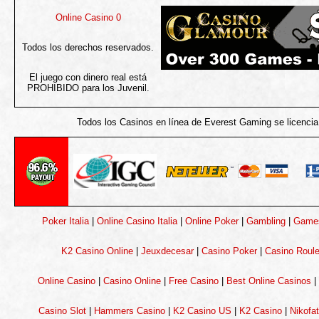
Online Casino 0
Todos los derechos reservados.
El juego con dinero real está
PROHIBIDO para los Juvenil.
Todos los Casinos en línea de Everest Gaming se licenci
Poker Italia
|
Online Casino Italia
|
Online Poker
|
Gambling
|
Game
K2 Casino Online
|
Jeuxdecesar
|
Casino Poker
|
Casino Roule
Online Casino
|
Casino Online
|
Free Casino
|
Best Online Casinos
|
Casino Slot
|
Hammers Casino
|
K2 Casino US
|
K2 Casino
|
Nikofa