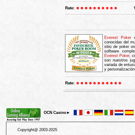
Rate:
☻☻☻☻☻☻☻☻☻☻
Everest Poker
e
conocidas del mu
sitio de poker on
software compl
Everest Poker
, c
son nuestros ju
variada de entusi
y personalización
Rate:
☻☻☻☻☻☻☻☻☻
☻☻
OCN Casino►
Copyright@ 2003-2025